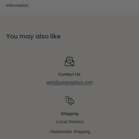
information.
Size:
7" x 10"
Binding:
Hardcover
You may also like
Date:
תשפ"ה
Contact Us
web@judaicaplaza.com
Shipping
-Local Delivery
-Nationwide Shipping